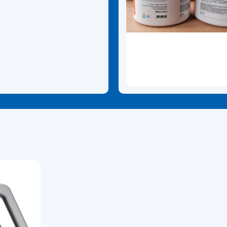
and containing an
ibitor.