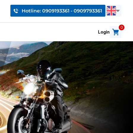
Hotline: 0909193361 - 0909793361
0
Login