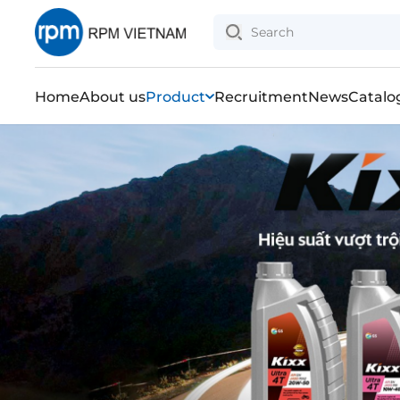
Home
About us
Product
Recruitment
News
Catalo