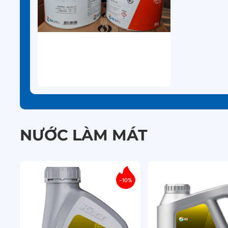
lithium soap 
oxidation inh
NƯỚC LÀM MÁT
-10%