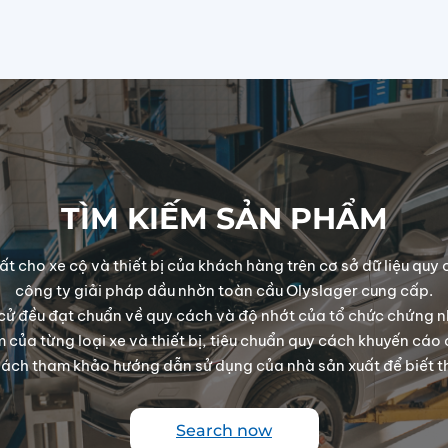
TÌM KIẾM SẢN PHẨM
 cho xe cộ và thiết bị của khách hàng trên cơ sở dữ liệu quy c
công ty giải pháp dầu nhờn toàn cầu Olyslager cung cấp.
cử đều đạt chuẩn về quy cách và độ nhớt của tổ chức chứng nh
 của từng loại xe và thiết bị, tiêu chuẩn quy cách khuyến cáo 
hách tham khảo hướng dẫn sử dụng của nhà sản xuất để biết thê
Search now