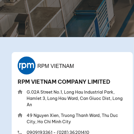
RPM VIETNAM COMPANY LIMITED
G.02A Street No.1, Long Hau Industrial Park,
Hamlet 3, Long Hau Ward, Can Giuoc Dist, Long
An
49 Nguyen Xien, Truong Thanh Ward, Thu Duc
City, Ho Chi Minh City
0909193361
-
(028) 36201410