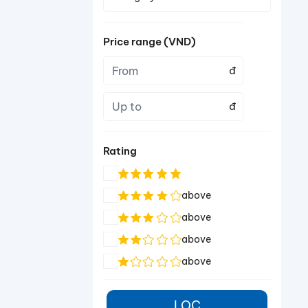
Price range (VND)
đ
đ
Rating
above
above
above
above
LỌC