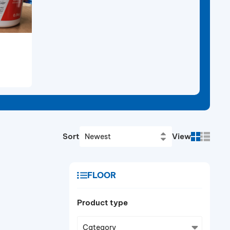
lithium soap and containing an
oxidation inhibitor.
Sort
View
FLOOR
Product type
Category