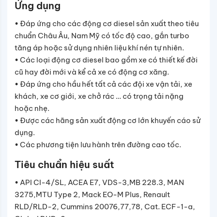
Ứng dụng
• Đáp ứng cho các động cơ diesel sản xuất theo tiêu
chuẩn Châu Âu, Nam Mỹ có tốc độ cao, gắn turbo
tăng áp hoặc sử dụng nhiên liệu khí nén tự nhiên.
• Các loại động cơ diesel bao gồm xe có thiết kế đời
cũ hay đời mới và kể cả xe có động cơ xăng.
• Đáp ứng cho hầu hết tất cả các đội xe vận tải, xe
khách, xe cơ giới, xe chở rác … có trọng tải nặng
hoặc nhẹ.
• Được các hãng sản xuất động cơ lớn khuyến cáo sử
dụng.
• Các phương tiện lưu hành trên đường cao tốc.
Tiêu chuẩn hiệu suất
• API CI-4/SL, ACEA E7, VDS-3,MB 228.3, MAN
3275,MTU Type 2, Mack EO-M Plus, Renault
RLD/RLD-2, Cummins 20076,77,78, Cat. ECF-1-a,