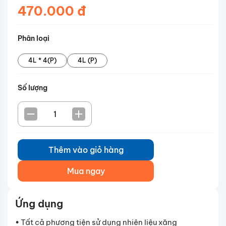
Bên cạnh đó, sản phẩm còn bao gồm khả năng bảo
470.000 đ
vệ chống mài mòn xích cam và ngăn ngừa LSPI -
những đặc tính phải có để đáp ứng các phương tiện
Phân loại
hiện đại ngày nay
4L * 4(P)
4L (P)
Số lượng
Thêm vào giỏ hàng
Mua ngay
Ứng dụng
• Tất cả phương tiện sử dụng nhiên liệu xăng