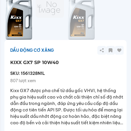
DẦU ĐỘNG CƠ XĂNG
KIXX GX7 SP 10W40
SKU:
1561328N1L
807 lượt xem
Kixx GX7 được pha chế từ dầu gốc VHVI, hệ thống
phụ gia hiệu suất cao và chất cải thiện chỉ số độ nhớt
dẫn đầu trong ngành, đáp ứng yêu cầu cấp độ dầu
động cơ tiên tiến API SP. Được tối ưu hóa để mang lại
hiệu suất dầu nhớt động cơ hoàn hảo, đặc biệt nâng
cao độ bền và cải thiện hiệu suất tiết kiệm nhiên liệu,
thông qua bảo vệ chống mài mòn và giảm ma sát.