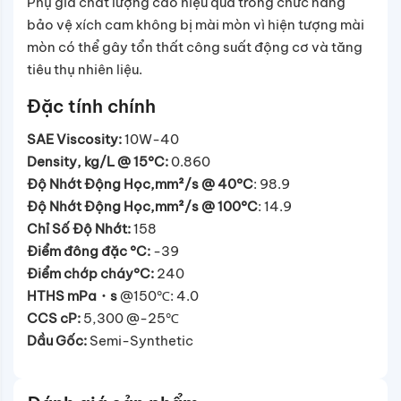
Phụ gia chất lượng cao hiệu quả trong chức năng
bảo vệ xích cam không bị mài mòn vì hiện tượng mài
mòn có thể gây tổn thất công suất động cơ và tăng
tiêu thụ nhiên liệu.
Đặc tính chính
SAE Viscosity:
10W-40
Density, kg/L @ 15°C:
0.860
Độ Nhớt Động Học,mm²/s @ 40°C
: 98.9
Độ Nhớt Động Học,mm²/s @ 100°C
: 14.9
Chỉ Số Độ Nhớt:
158
Điểm đông đặc °C:
-39
Điểm chớp cháy°C:
240
HTHS mPa・s
@150℃: 4.0
CCS cP:
5,300 @-25℃
Dầu Gốc:
Semi-Synthetic