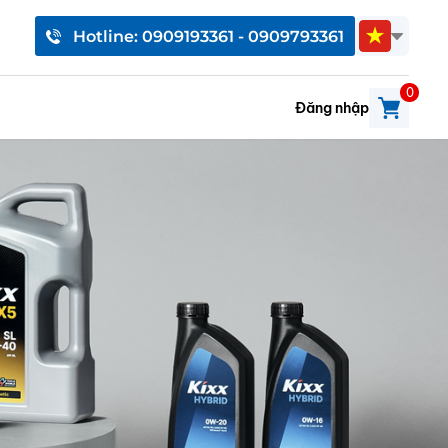
Hotline: 0909193361 - 0909793361
0
Đăng nhập