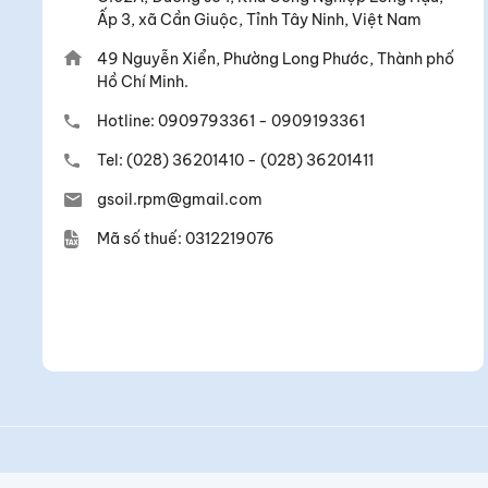
G.02A, Đường số 1, Khu Công Nghiệp Long Hậu,
Ấp 3, xã Cần Giuộc, Tỉnh Tây Ninh, Việt Nam
49 Nguyễn Xiển, Phường Long Phước, Thành phố
Hồ Chí Minh.
Hotline:
0909793361
-
0909193361
Tel:
(028) 36201410
-
(028) 36201411
gsoil.rpm@gmail.com
Mã số thuế: 0312219076