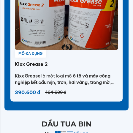
MỠ ĐA DỤNG
Kixx Grease 2
Kixx Grease
là một loại mỡ
ô tô và máy công
nghiệp kết cấu mịn, trơn, hơi vàng, trong mờ
,
cho mục đích chung với đặc tính kết dính được
390.600 đ
434.000 đ
sản xuất từ xà phòng lithium và có chứa
chất ức
chế oxy hóa.
DẦU TUA BIN