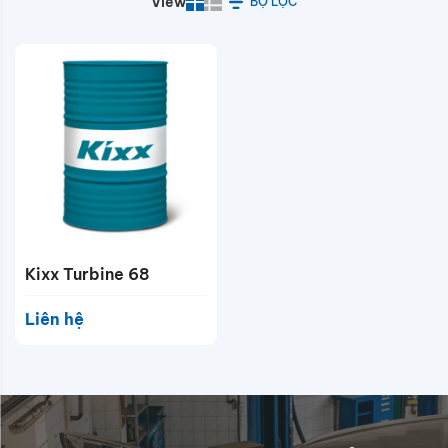
View
BỘ LỌC
Kixx Turbine 68
Liên hệ